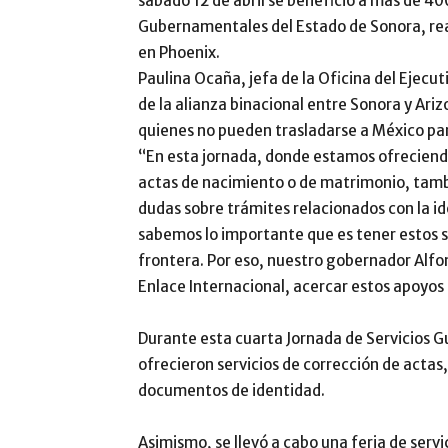
sábado 12 de abril se benefició a más de 40
Gubernamentales del Estado de Sonora, real
en Phoenix.
Paulina Ocaña, jefa de la Oficina del Ejecu
de la alianza binacional entre Sonora y Ariz
quienes no pueden trasladarse a México par
“En esta jornada, donde estamos ofreciendo
actas de nacimiento o de matrimonio, tambi
dudas sobre trámites relacionados con la i
sabemos lo importante que es tener estos se
frontera. Por eso, nuestro gobernador Alfo
Enlace Internacional, acercar estos apoyos
Durante esta cuarta Jornada de Servicios 
ofrecieron servicios de corrección de actas,
documentos de identidad.
Asimismo, se llevó a cabo una feria de servi