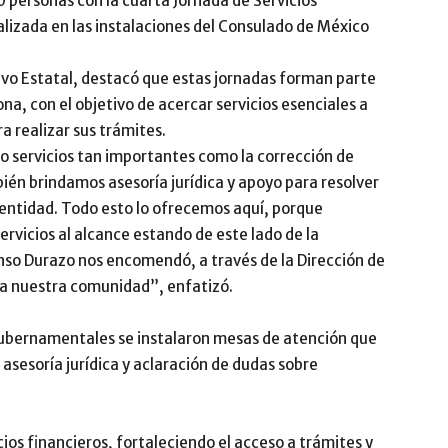
0 personas con la cuarta Jornada de Servicios
izada en las instalaciones del Consulado de México
tivo Estatal, destacó que estas jornadas forman parte
ona, con el objetivo de acercar servicios esenciales a
a realizar sus trámites.
 servicios tan importantes como la corrección de
én brindamos asesoría jurídica y apoyo para resolver
dentidad. Todo esto lo ofrecemos aquí, porque
rvicios al alcance estando de este lado de la
nso Durazo nos encomendó, a través de la Dirección de
 a nuestra comunidad”, enfatizó.
Gubernamentales se instalaron mesas de atención que
 asesoría jurídica y aclaración de dudas sobre
cios financieros, fortaleciendo el acceso a trámites y