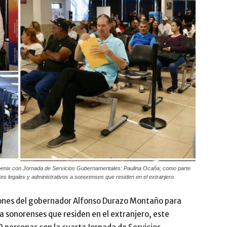
enix con Jornada de Servicios Gubernamentales: Paulina Ocaña; como parte
mites legales y administrativos a sonorenses que residen en el extranjero.
iones del gobernador Alfonso Durazo Montaño para
 a sonorenses que residen en el extranjero, este