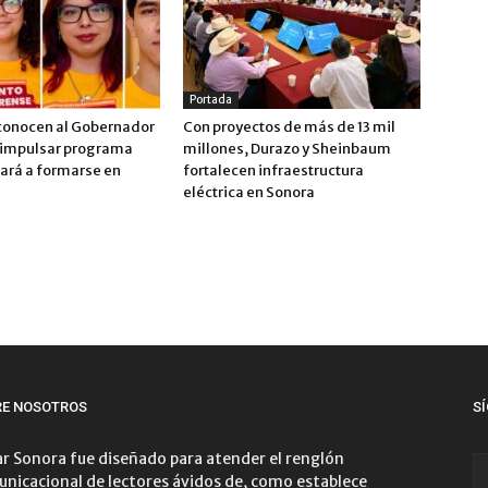
Portada
conocen al Gobernador
Con proyectos de más de 13 mil
 impulsar programa
millones, Durazo y Sheinbaum
vará a formarse en
fortalecen infraestructura
eléctrica en Sonora
RE NOSOTROS
S
r Sonora fue diseñado para atender el renglón
nicacional de lectores ávidos de, como establece