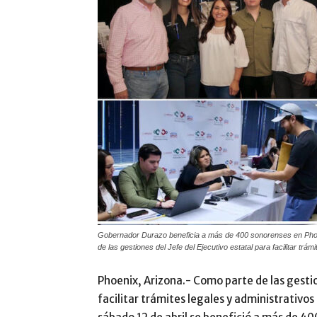
Gobernador Durazo beneficia a más de 400 sonorenses en Pho
de las gestiones del Jefe del Ejecutivo estatal para facilitar trá
Phoenix, Arizona.- Como parte de las gest
facilitar trámites legales y administrativos