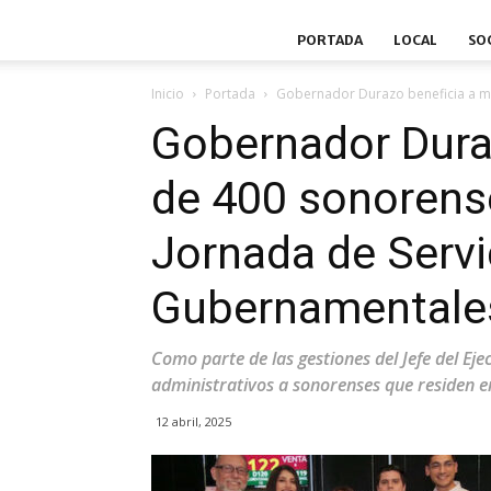
PORTADA
LOCAL
SO
Inicio
Portada
Gobernador Durazo beneficia a má
Gobernador Dura
de 400 sonorens
Jornada de Servi
Gubernamentales
Como parte de las gestiones del Jefe del Ejec
administrativos a sonorenses que residen e
12 abril, 2025