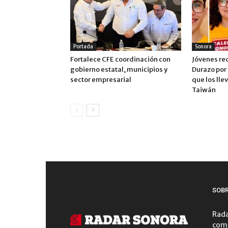
Portada
Sonora
Fortalece CFE coordinación con
Jóvenes re
gobierno estatal, municipios y
Durazo por
sector empresarial
que los lle
Taiwán
SOB
Rada
comu