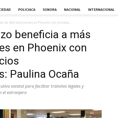
CIEDAD
POLICIACA
SONORA
NACIONAL
INTERNACIONAL
s de 400 sonorenses en Phoenix con Jornada...
zo beneficia a más
es en Phoenix con
cios
: Paulina Ocaña
utivo estatal para facilitar trámites legales y
n el extranjero