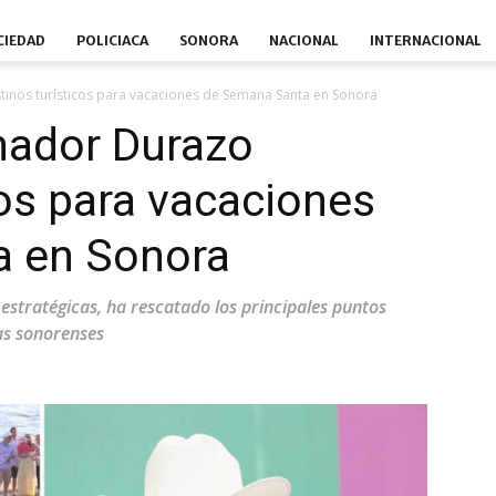
CIEDAD
POLICIACA
SONORA
NACIONAL
INTERNACIONAL
inos turísticos para vacaciones de Semana Santa en Sonora
nador Durazo
cos para vacaciones
a en Sonora
 estratégicas, ha rescatado los principales puntos
ias sonorenses