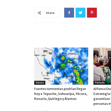
Share
ARTÍCULO RELACIONADOS
MÁS DEL AUTOR
Sonora
Portada
Fuertes tormentas podrían llegar
Alfonso Dur
hoy a Tepache, Sahuaripa, Yécora,
Estrategia
Rosario, Quiriego y Álamos
garantizar 
personas 