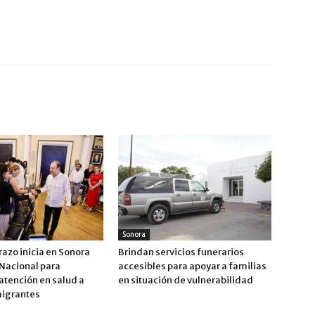
Sonora
azo inicia en Sonora
Brindan servicios funerarios
 Nacional para
accesibles para apoyar a familias
atención en salud a
en situación de vulnerabilidad
migrantes