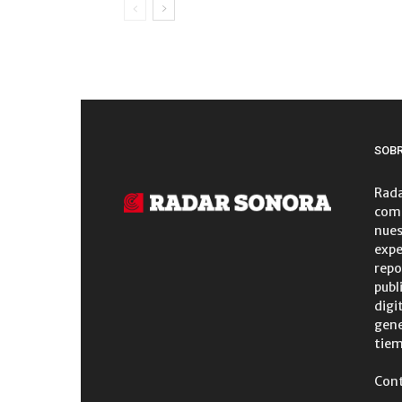
SOB
Rada
comu
nues
expe
repo
publ
digi
gene
tiem
Con