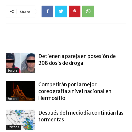
Share
ARTÍCULO RELACIONADOS
MÁS DEL AUTOR
Detienen a pareja en posesión de
208 dosis de droga
Sonora
Competirán por la mejor
coreografía a nivel nacional en
Hermosillo
Sonora
Después del mediodía continúan las
tormentas
Portada