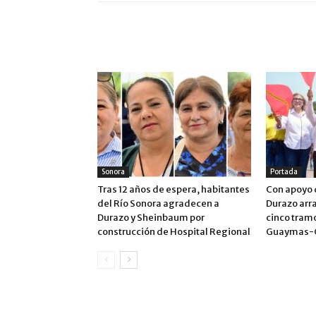
ARTÍCULO RELACIONADOS
MÁS DEL AUTOR
Sonora
Portada
Tras 12 años de espera, habitantes
Con apoyo 
del Río Sonora agradecen a
Durazo arr
Durazo y Sheinbaum por
cinco tram
construcción de Hospital Regional
Guaymas-