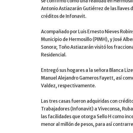
se confirmó como una realidad en Hermosill
Antonio Astiazarán Gutiérrez de las llaves 
créditos de Infonavit.
Acompañado por Luis Ernesto Nieves Robinso
Municipio de Hermosillo (PIMH), y José Alb
Sonora; Toño Astiazarán visitó los fraccio
Residencial.
Entregó sus hogares a la señora Blanca Lize
Manuel Alejandro Gameros Fayett, así como
Valdez, respectivamente.
Las tres casas fueron adquiridas con crédito
Trabajadores (Infonavit) a Viveconsa, Rub
las facilidades que otorga Sello H como inc
menor al millón de pesos, para así contrarres