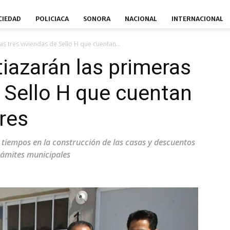
CIEDAD
POLICIACA
SONORA
NACIONAL
INTERNACIONAL
s tres viviendas de Sello H que cuentan...
iazarán las primeras
e Sello H que cuentan
res
e tiempos en la construcción de las casas y descuentos
rámites municipales