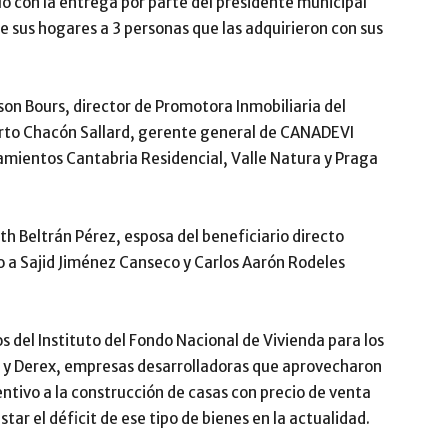
o con la entrega por parte del presidente municipal
de sus hogares a 3 personas que las adquirieron con sus
n Bours, director de Promotora Inmobiliaria del
erto Chacón Sallard, gerente general de CANADEVI
namientos Cantabria Residencial, Valle Natura y Praga
th Beltrán Pérez, esposa del beneficiario directo
 a Sajid Jiménez Canseco y Carlos Aarón Rodeles
s del Instituto del Fondo Nacional de Vivienda para los
a y Derex, empresas desarrolladoras que aprovecharon
entivo a la construcción de casas con precio de venta
tar el déficit de ese tipo de bienes en la actualidad.