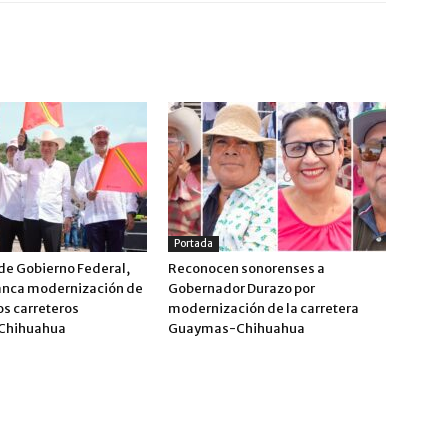
Portada
de Gobierno Federal,
Reconocen sonorenses a
anca modernización de
Gobernador Durazo por
os carreteros
modernización de la carretera
Chihuahua
Guaymas-Chihuahua