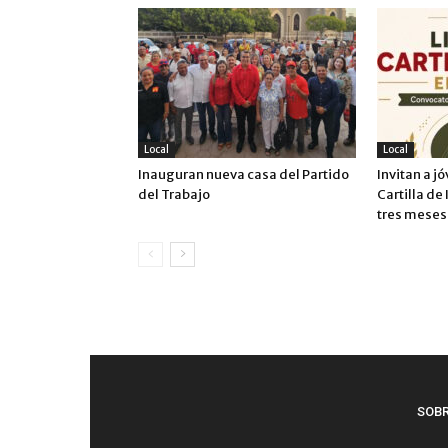
Local
Local
Inauguran nueva casa del Partido
Invitan a jó
del Trabajo
Cartilla de
tres meses
SOB