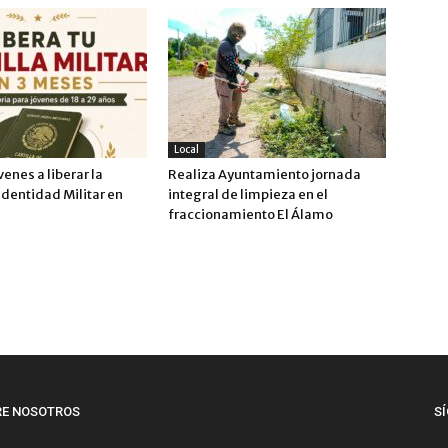
Local
venes a liberar la
Realiza Ayuntamiento jornada
 Identidad Militar en
integral de limpieza en el
fraccionamiento El Álamo
RE NOSOTROS
S