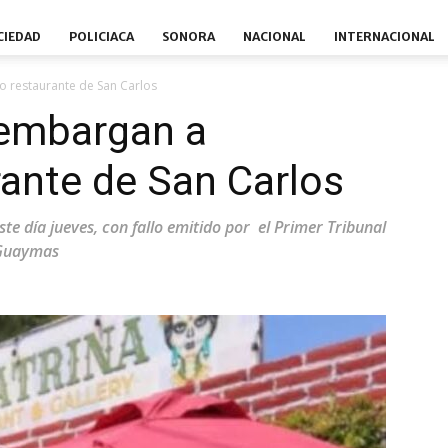
CIEDAD
POLICIACA
SONORA
NACIONAL
INTERNACIONAL
o restaurante de San Carlos
l embargan a
ante de San Carlos
ste día jueves, con fallo emitido por el Primer Tribunal
n Guaymas