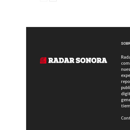
SOB
Rada
comu
nues
expe
repo
publ
digi
gene
tiem
Con