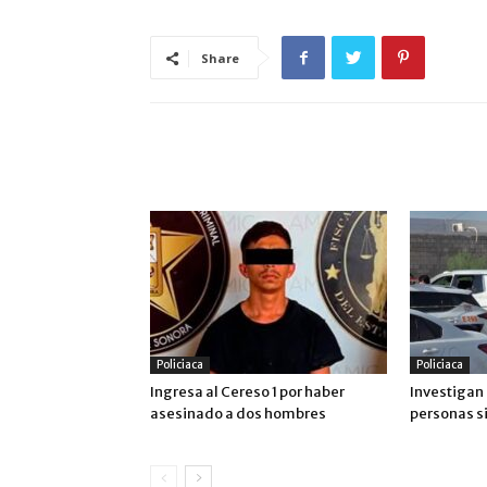
Share
ARTÍCULO RELACIONADOS
MÁS DEL AUTOR
Policiaca
Policiaca
Ingresa al Cereso 1 por haber
Investigan 
asesinado a dos hombres
personas si