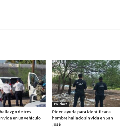
Policiaca
hallazgo de tres
Piden ayuda para identificar a
n vida en un vehículo
hombre hallado sin vida en San
José