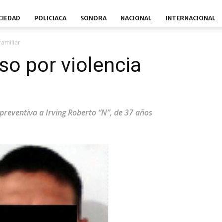
CIEDAD
POLICIACA
SONORA
NACIONAL
INTERNACIONAL
amiliar
o por violencia
preventiva a Irving Roberto “N”, de 37 años