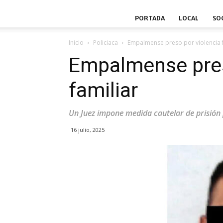
PORTADA
LOCAL
SO
Inicio
Policiaca
Empalmense preso por violencia f
Empalmense pres
familiar
Un Juez impone medida cautelar de prisión 
16 julio, 2025