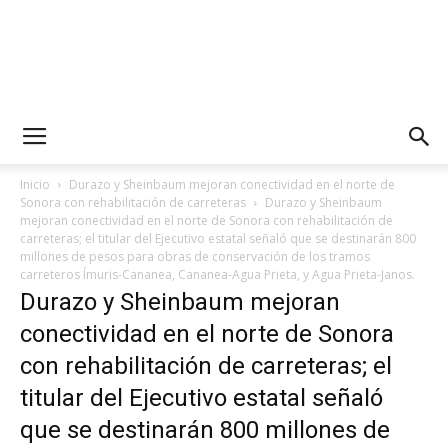
Inicio
Durazo y Sheinbaum mejoran conectividad en el norte de
Sonora con rehabilitación de carreteras
Durazo y Sheinbaum
mejoran conectividad en el norte de Sonora con rehabilitación de
carreteras; el titular del Ejecutivo estatal señaló que se destinarán 800
millones de pesos para obras de conservación de los tramos
carreteros Ímuris-Cananea, Cananea-Agua Prieta, y Agua Prieta-Janos.
Durazo y Sheinbaum mejoran
conectividad en el norte de Sonora
con rehabilitación de carreteras; el
titular del Ejecutivo estatal señaló
que se destinarán 800 millones de