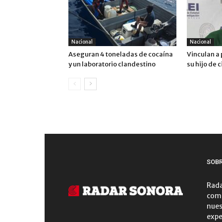
Nacional
Nacional
Aseguran 4 toneladas de cocaína
Vinculan a 
y un laboratorio clandestino
su hijo de 
SOB
Rada
comu
nues
expe