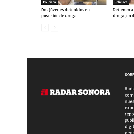
Policiaca
Policiaca
Dos jóvenes detenidos en
Detienen a
posesión de droga
droga, en 
SOB
Rada
comu
nues
expe
repo
publ
digi
gene