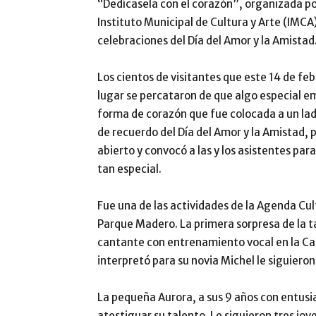
“Dedícasela con el corazón”, organizada po
Instituto Municipal de Cultura y Arte (IMCA
celebraciones del Día del Amor y la Amistad
Los cientos de visitantes que este 14 de fe
lugar se percataron de que algo especial e
forma de corazón que fue colocada a un lad
de recuerdo del Día del Amor y la Amistad,
abierto y convocó a las y los asistentes par
tan especial.
Fue una de las actividades de la Agenda Cult
Parque Madero. La primera sorpresa de la tar
cantante con entrenamiento vocal en la Cas
interpretó para su novia Michel le siguiero
La pequeña Aurora, a sus 9 años con entusi
atestiguar su talento. Le siguieron tres jove