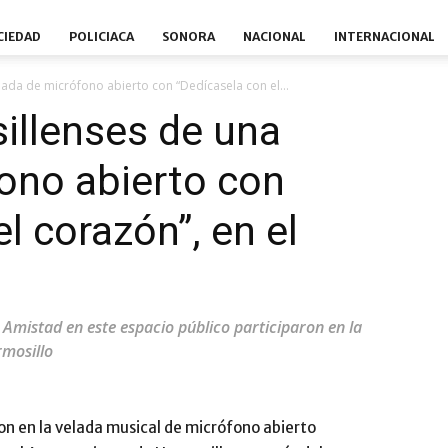
CIEDAD
POLICIACA
SONORA
NACIONAL
INTERNACIONAL
lada de micrófono abierto con “Dedícasela con el...
illenses de una
ono abierto con
l corazón”, en el
a Amistad en este espacio público participaron en la
mosillo
n en la velada musical de micrófono abierto