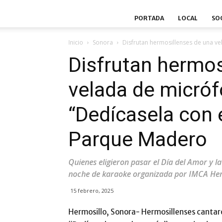
PORTADA
LOCAL
SO
Inicio
Sonora
Disfrutan hermosillenses de una ve
Disfrutan hermos
velada de micróf
“Dedícasela con e
Parque Madero
Quienes eligieron pasar el Día del Amor y l
noche de karaoke organizada por IMCA Her
15 febrero, 2025
Hermosillo, Sonora- Hermosillenses cantaro