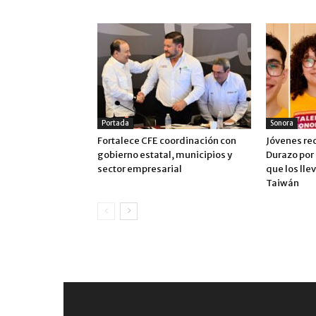
Portada
Sonora
Fortalece CFE coordinación con
Jóvenes re
gobierno estatal, municipios y
Durazo por
sector empresarial
que los lle
Taiwán