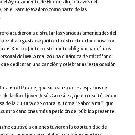
r el Ayuntamiento de Hermosillo, a través del
), en el Parque Madero como parte de las
.
brero acudieron a disfrutar las variadas amenidades del
mpezaba a gestarse junto a la estructura luminosa con
o del Kiosco. Junto a este punto obligado para fotos
 personal del IMCA realizó una dinámica de micrófono
a que dedicaran una canción y celebrar así esta ocasión
ura en el Parque, que se realiza en los espacios del
de la dio el joven Jesús González, quien resultó ser un
a de la Cultura de Sonora. Al tema “Sabor a mí”, que
n cuatro canciones más a petición del público presente.
asmo cautivó a quienes tuvieron la oportunidad de
ncitas, quienes con el deleite de reír y divertirse