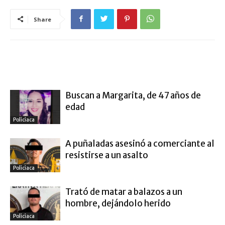
Share
ARTÍCULO RELACIONADOS
MÁS DEL AUTOR
Buscan a Margarita, de 47 años de
edad
Policiaca
A puñaladas asesinó a comerciante al
resistirse a un asalto
Policiaca
Trató de matar a balazos a un
hombre, dejándolo herido
Policiaca