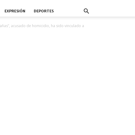
EXPRESIÓN
DEPORTES
trañas”, acusado de homicidio, ha sido vinculado a