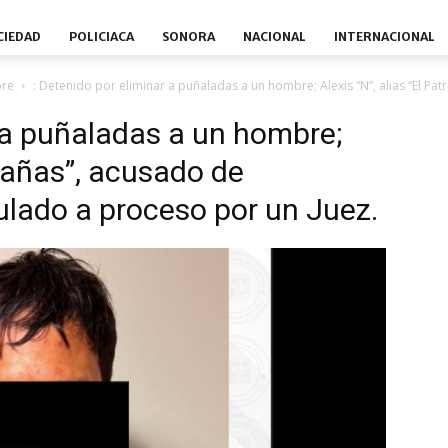
CIEDAD
POLICIACA
SONORA
NACIONAL
INTERNACIONAL
bre
: Detenido por eliminar a puñaladas a un hombre; Alexis “N”, alias “El Pa
r a puñaladas a un hombre;
trañas”, acusado de
culado a proceso por un Juez.