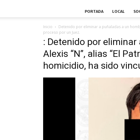
PORTADA
LOCAL
SO
Inicio
Detenido por eliminar a puñaladas a un hom
proceso por un Juez.
: Detenido por elimina
Alexis “N”, alias “El Pa
homicidio, ha sido vin