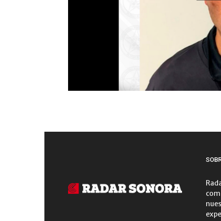
SOB
Rada
comu
nues
expe