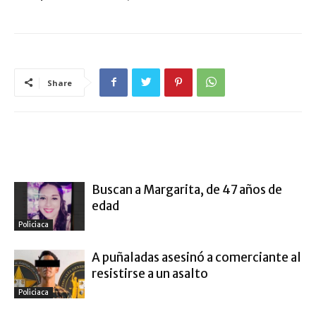
Share
ARTÍCULO RELACIONADOS
MÁS DEL AUTOR
Buscan a Margarita, de 47 años de
edad
Policiaca
A puñaladas asesinó a comerciante al
resistirse a un asalto
Policiaca