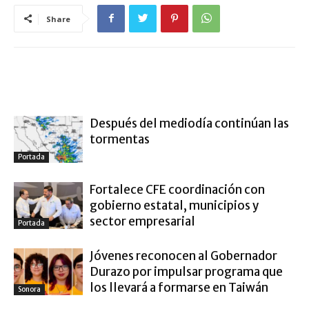
Share
ARTÍCULO RELACIONADOS
MÁS DEL AUTOR
Después del mediodía continúan las
tormentas
Portada
Fortalece CFE coordinación con
gobierno estatal, municipios y
sector empresarial
Portada
Jóvenes reconocen al Gobernador
Durazo por impulsar programa que
los llevará a formarse en Taiwán
Sonora