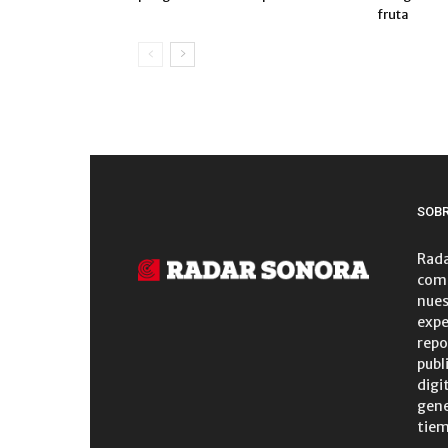
fruta
SOB
Rada
comu
nues
expe
repo
publ
digi
gene
tiem