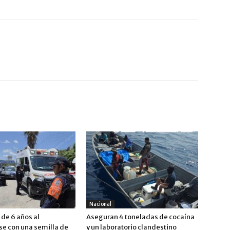
Nacional
de 6 años al
Aseguran 4 toneladas de cocaína
se con una semilla de
y un laboratorio clandestino