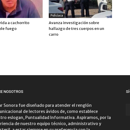
Policiaca
 vida a cachorrito
Avanza investigación sobre
ole fuego
hallazgo de tres cuerpos en un
carro
RE NOSOTROS
S
r Sonora fue diseñado para atender el renglón
nicacional de lectores ávidos de, como establece
tro eslogan, Puntualidad Informativa. Aspiramos, por la
riencia de nuestro equipo técnico, administrativo y
rteril, a estar siempre en su preferencia con la