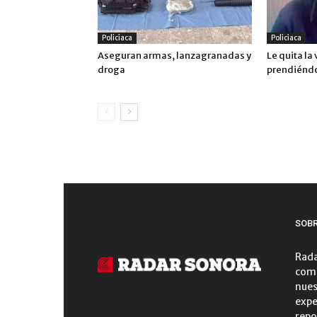
Policiaca
Policiaca
Aseguran armas, lanzagranadas y
Le quita la
droga
prendiénd
SOB
Rada
comu
nues
expe
repo