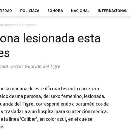
CIEDAD
POLICIACA
SONORA
NACIONAL
INTERNACIONAL
sta mañana de martes
ona lesionada esta
es
onal, sector Guarida del Tigre
e la mañana de este día martes en la carretera
aldo de una persona, del sexo femenino, lesionada.
r Guarida del Tigre, correspondiendo a paramédicos de
 y trasladarla a un hospital para su atención médica.
la línea ‘Caliber’, en color azul, en el que se
e.