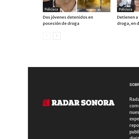
Policiaca
Policiaca
Dos jóvenes detenidos en
Detienen a
posesión de droga
droga, en 
SOB
Rada
comu
nues
expe
repo
publ
digi