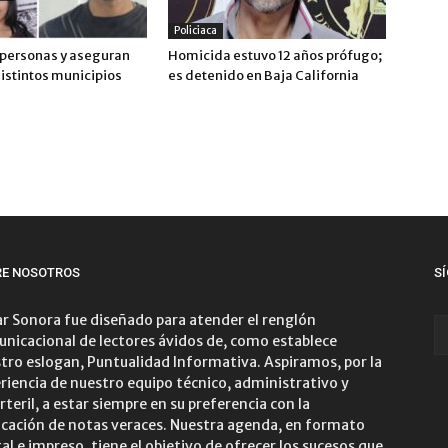
Policiaca
 personas y aseguran
Homicida estuvo 12 años prófugo;
distintos municipios
es detenido en Baja California
RE NOSOTROS
S
r Sonora fue diseñado para atender el renglón
nicacional de lectores ávidos de, como establece
tro eslogan, Puntualidad Informativa. Aspiramos, por la
riencia de nuestro equipo técnico, administrativo y
rteril, a estar siempre en su preferencia con la
icación de notas veraces. Nuestra agenda, en formato
tal e impreso, tiene el objetivo de ofrecer los sucesos que