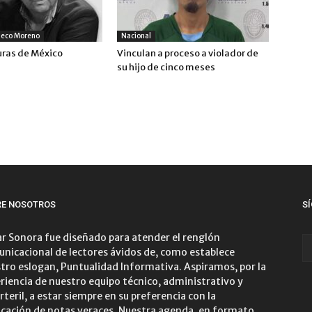
heco Moreno
Nacional
uras de México
Vinculan a proceso a violador de
su hijo de cinco meses
RE NOSOTROS
S
r Sonora fue diseñado para atender el renglón
nicacional de lectores ávidos de, como establece
tro eslogan, Puntualidad Informativa. Aspiramos, por la
riencia de nuestro equipo técnico, administrativo y
rteril, a estar siempre en su preferencia con la
icación de notas veraces. Nuestra agenda, en formato