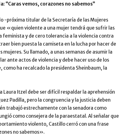
lla: “Caras vemos, corazones no sabemos”
lo -próxima titular de la Secretaría de las Mujeres
e «quien violente a una mujer tendrá que sufrir las
eminista y de cero tolerancia a la violencia contra
raer bien puesta la camiseta en la lucha por hacer de
as mujeres. Su llamado, a unas semanas de asumir la
lar ante actos de violencia y debe hacer uso de los
, como ha recalcado la presidenta Sheinbaum, la
aura Itzel debe ser difícil respaldar la aprehensión
z Padilla, pero la congruencia y la justicia deben
ién trabajó estrechamente con la senadora como
ungió como consejera de la paraestatal. Al señalar que
rtamiento violento, Castillo cerró con una frase
azones no sabemos».