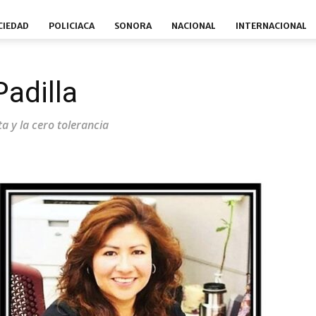
CIEDAD
POLICIACA
SONORA
NACIONAL
INTERNACIONAL
adilla
a y la cero tolerancia