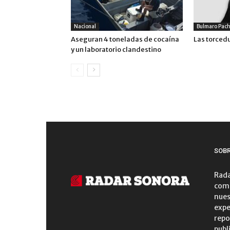
Nacional
Bulmaro Pac
Aseguran 4 toneladas de cocaína
Las torced
y un laboratorio clandestino
SOB
Rada
comu
nues
expe
repo
publ