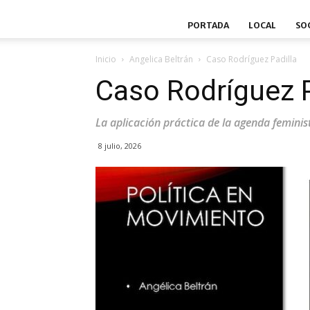
PORTADA
LOCAL
SO
Inicio
Angelica Beltrán
Caso Rodríguez Padilla
Caso Rodríguez P
La aplicación práctica de la agenda feminist
8 julio, 2026