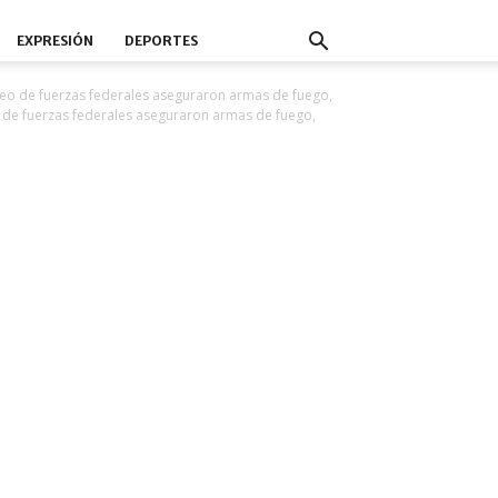
EXPRESIÓN
DEPORTES
teo de fuerzas federales aseguraron armas de fuego,
o de fuerzas federales aseguraron armas de fuego,