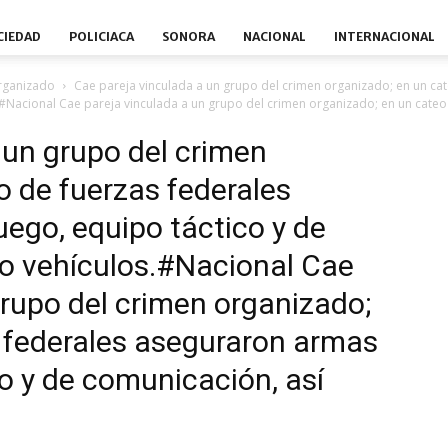
CIEDAD
POLICIACA
SONORA
NACIONAL
INTERNACIONAL
organizado
Cae pareja vinculada a un grupo del crimen organizado; en un ca
.#Nacional Cae pareja vinculada a un grupo del crimen organizado; en un cate
 un grupo del crimen
o de fuerzas federales
ego, equipo táctico y de
o vehículos.#Nacional Cae
grupo del crimen organizado;
 federales aseguraron armas
co y de comunicación, así