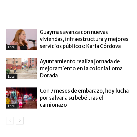
ARTÍCULO RELACIONADOS
MÁS DEL AUTOR
Guaymas avanza con nuevas
viviendas, infraestructura y mejores
servicios públicos: Karla Córdova
Local
Ayuntamiento realiza jornada de
mejoramiento en la colonia Loma
Dorada
Local
Con 7 meses de embarazo, hoy lucha
por salvar a su bebé tras el
camionazo
Local