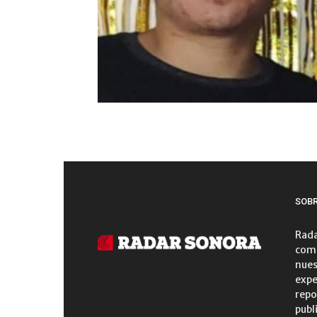
SOB
Rada
comu
nues
expe
repo
publ