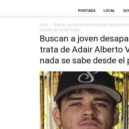
PORTADA
LOCAL
SO
Inicio
Buscan a joven desaparecido en Las Guásima
pasado día 26 de marzo.
Buscan a joven desapa
trata de Adair Alberto
nada se sabe desde el 