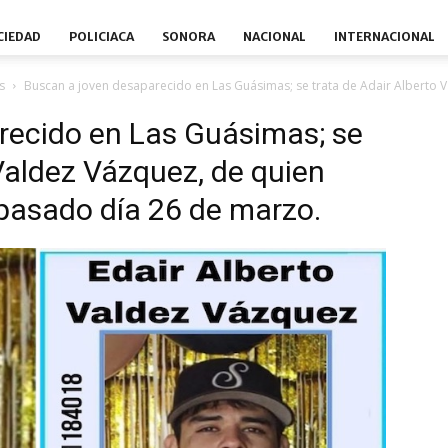
CIEDAD
POLICIACA
SONORA
NACIONAL
INTERNACIONAL
s
Buscan a joven desaparecido en Las Guásimas; se trata de Adair Alberto 
recido en Las Guásimas; se
 Valdez Vázquez, de quien
pasado día 26 de marzo.