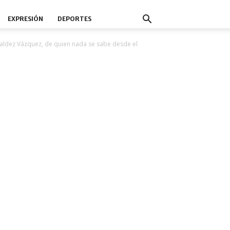
EXPRESIÓN
DEPORTES
Valdez Vázquez, de quien nada se sabe desde el