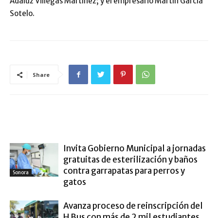
Adaluz Villegas Martínez; y el empresario Martín García
Sotelo.
Share
ARTÍCULO RELACIONADOS
MÁS DEL AUTOR
Invita Gobierno Municipal a jornadas
gratuitas de esterilización y baños
contra garrapatas para perros y
Sonora
gatos
Avanza proceso de reinscripción del
H Bus con más de 2 mil estudiantes