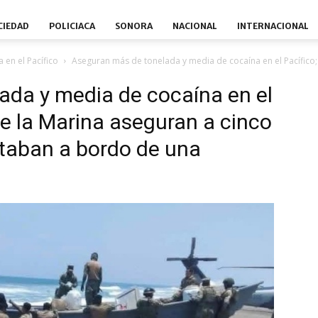
CIEDAD
POLICIACA
SONORA
NACIONAL
INTERNACIONAL
en el Pacífico
Aseguran más de tonelada y media de cocaína en el Pacífico;
ada y media de cocaína en el
de la Marina aseguran a cinco
rtaban a bordo de una