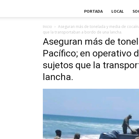
PORTADA
LOCAL
SO
Inicio
Aseguran más de tonelada y media de cocaína 
que la transportaban a bordo de una lancha.
Aseguran más de tonel
Pacífico; en operativo 
sujetos que la transpo
lancha.