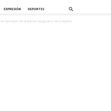
EXPRESIÓN
DEPORTES
 en operativo de la Marina aseguran a cinco sujetos