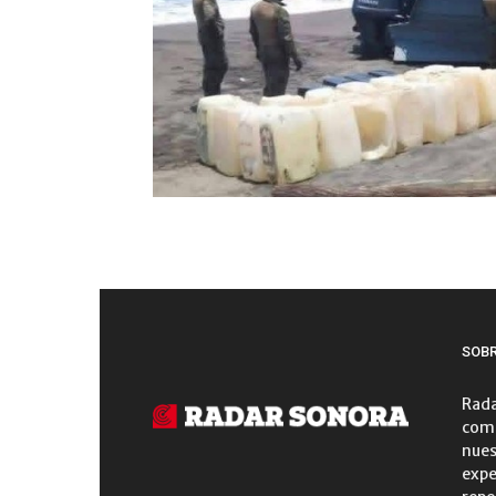
SOB
Rada
comu
nues
expe