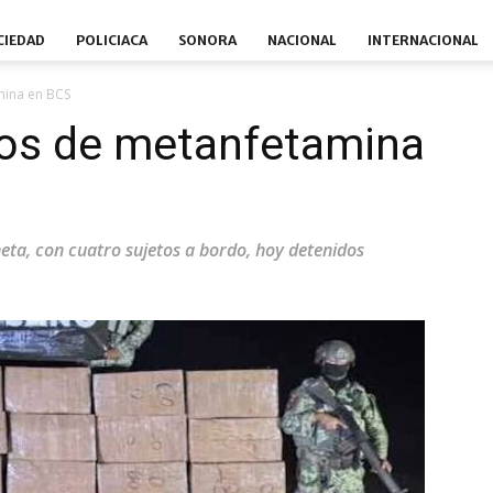
CIEDAD
POLICIACA
SONORA
NACIONAL
INTERNACIONAL
mina en BCS
los de metanfetamina
ta, con cuatro sujetos a bordo, hoy detenidos