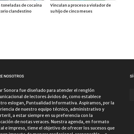
 toneladas de cocaína
Vinculan a proceso a violador de
torio clandestino
su hijo de cinco meses
RE NOSOTROS
S
r Sonora fue diseñado para atender el renglón
nicacional de lectores ávidos de, como establece
tro eslogan, Puntualidad Informativa. Aspiramos, por la
riencia de nuestro equipo técnico, administrativo y
rteril, a estar siempre en su preferencia con la
icación de notas veraces. Nuestra agenda, en formato
tal e impreso, tiene el objetivo de ofrecer los sucesos que