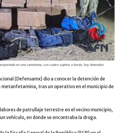
nsportada en una camioneta, con cuatro sujetos a bordo, hoy detenidos.
acional (Defensamx) dio a conocer la detención de
e metanfetamina, tras un operativo en el municipio de
abores de patrullaje terrestre en el vecino municipio,
e un vehículo, en donde se encontraba la droga.
e la Fiscalía General de la República (FGR) en el