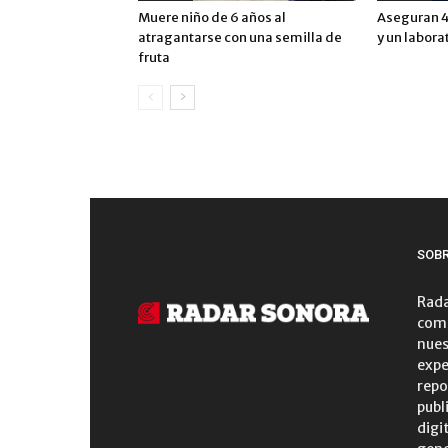
Muere niño de 6 años al
Aseguran 4
atragantarse con una semilla de
y un labora
fruta
SOB
Rada
comu
nues
expe
repo
publ
digi