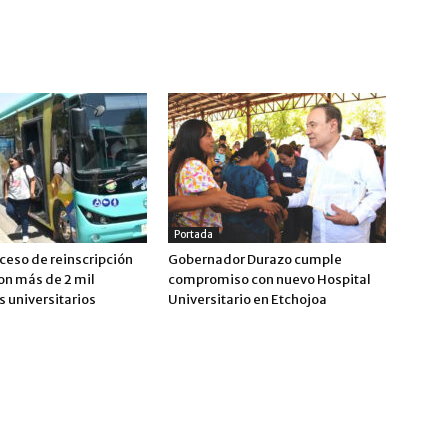
Portada
ceso de reinscripción
Gobernador Durazo cumple
on más de 2 mil
compromiso con nuevo Hospital
 universitarios
Universitario en Etchojoa