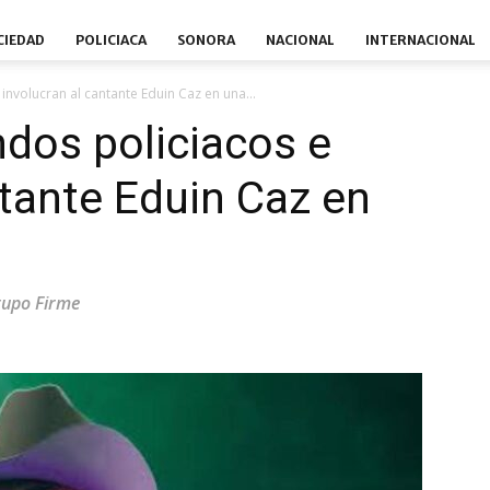
CIEDAD
POLICIACA
SONORA
NACIONAL
INTERNACIONAL
nvolucran al cantante Eduin Caz en una...
os policiacos e
ntante Eduin Caz en
Grupo Firme