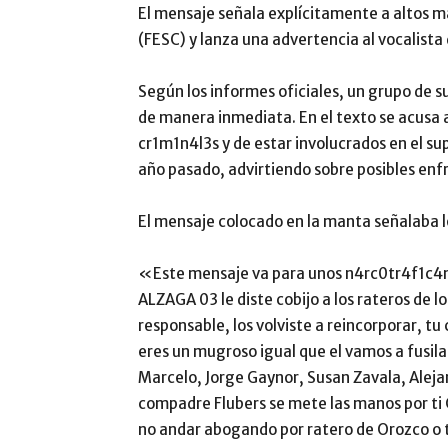
El mensaje señala explícitamente a altos 
(FESC) y lanza una advertencia al vocalista
Según los informes oficiales, un grupo de su
de manera inmediata. En el texto se acusa a
cr1m1n4l3s y de estar involucrados en el s
año pasado, advirtiendo sobre posibles en
El mensaje colocado en la manta señalaba l
«Este mensaje va para unos n4rc0tr4f1c4nt
ALZAGA 03 le diste cobijo a los rateros de l
responsable, los volviste a reincorporar, t
eres un mugroso igual que el vamos a fusil
Marcelo, Jorge Gaynor, Susan Zavala, Alejan
compadre Flubers se mete las manos por ti C
no andar abogando por ratero de Orozco o 