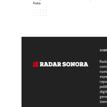
fruta
SOB
Rada
comu
nues
expe
repo
publ
digi
gene
tiem