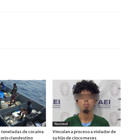
Nacional
 toneladas de cocaína
Vinculan a proceso a violador de
torio clandestino
su hijo de cinco meses