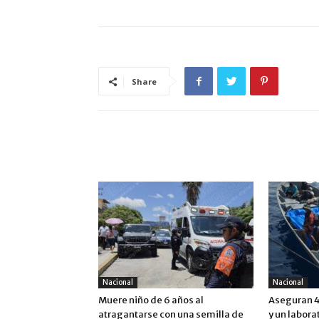
Share
ARTÍCULO RELACIONADOS
MÁS DEL AUTOR
Nacional
Nacional
Muere niño de 6 años al
Aseguran 4
atragantarse con una semilla de
y un labora