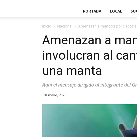
PORTADA
LOCAL
SO
Inicio
Nacional
Amenazan a mandos policiacos e i
Amenazan a mand
involucran al ca
una manta
Aquí el mensaje dirigido al integrante del 
30 mayo, 2026