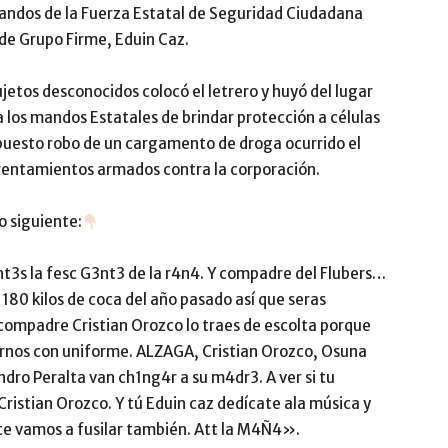
mandos de la Fuerza Estatal de Seguridad Ciudadana
 de Grupo Firme, Eduin Caz.
jetos desconocidos colocó el letrero y huyó del lugar
 los mandos Estatales de brindar protección a células
upuesto robo de un cargamento de droga ocurrido el
frentamientos armados contra la corporación.
o siguiente:
3s la fesc G3nt3 de la r4n4. Y compadre del Flubers…
o 180 kilos de coca del año pasado así que seras
u compadre Cristian Orozco lo traes de escolta porque
arnos con uniforme. ALZAGA, Cristian Orozco, Osuna
dro Peralta van ch1ng4r a su m4dr3. A ver si tu
ristian Orozco. Y tú Eduin caz dedícate ala música y
te vamos a fusilar también. Att la M4Ñ4».