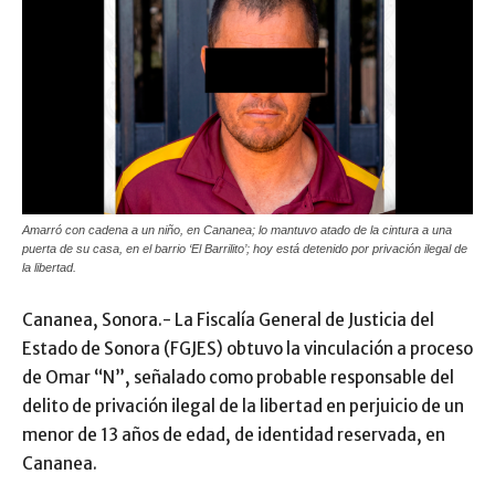
Amarró con cadena a un niño, en Cananea; lo mantuvo atado de la cintura a una
puerta de su casa, en el barrio ‘El Barrilito’; hoy está detenido por privación ilegal de
la libertad.
Cananea, Sonora.- La Fiscalía General de Justicia del
Estado de Sonora (FGJES) obtuvo la vinculación a proceso
de Omar “N”, señalado como probable responsable del
delito de privación ilegal de la libertad en perjuicio de un
menor de 13 años de edad, de identidad reservada, en
Cananea.