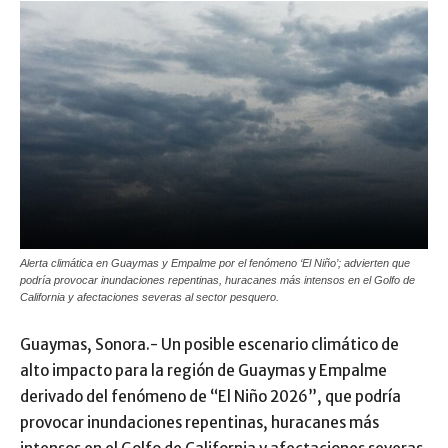
Alerta climática en Guaymas y Empalme por el fenómeno ‘El Niño’; advierten que
podría provocar inundaciones repentinas, huracanes más intensos en el Golfo de
California y afectaciones severas al sector pesquero.
Guaymas, Sonora.- Un posible escenario climático de
alto impacto para la región de Guaymas y Empalme
derivado del fenómeno de “El Niño 2026”, que podría
provocar inundaciones repentinas, huracanes más