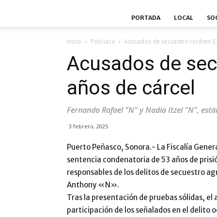
PORTADA
LOCAL
SO
Inicio
Policiaca
Acusados de secuestro reciben 53
Acusados de sec
años de cárcel
Fernando Rafael "N" y Nadia Itzel "N", est
3 febrero, 2025
Puerto Peñasco, Sonora.- La Fiscalía Genera
sentencia condenatoria de 53 años de pris
responsables de los delitos de secuestro ag
Anthony «N».
Tras la presentación de pruebas sólidas, el 
participación de los señalados en el delito oc