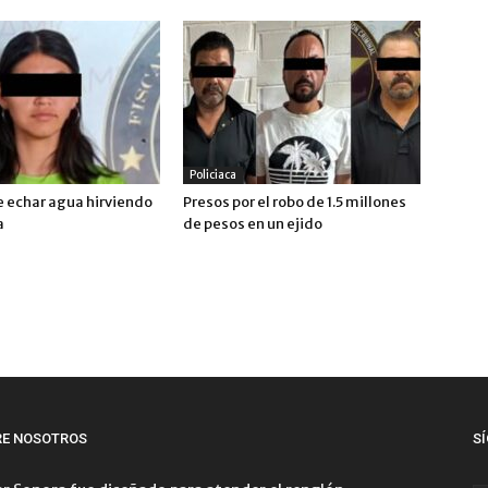
Policiaca
 echar agua hirviendo
Presos por el robo de 1.5 millones
a
de pesos en un ejido
RE NOSOTROS
S