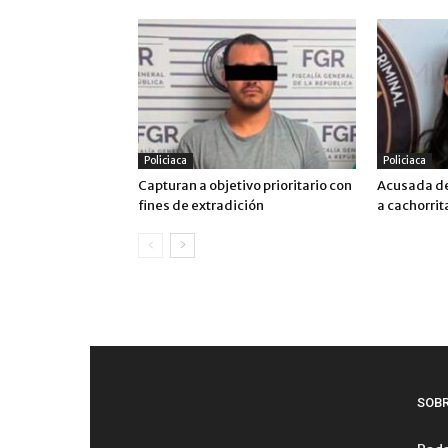
Policiaca
Policiaca
Capturan a objetivo prioritario con
Acusada de
fines de extradición
a cachorrit
SOB