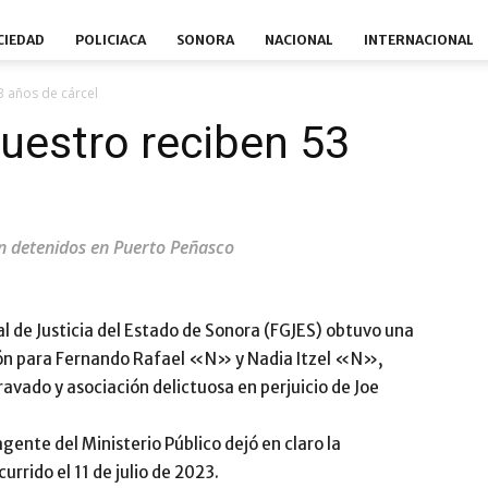
CIEDAD
POLICIACA
SONORA
NACIONAL
INTERNACIONAL
 años de cárcel
uestro reciben 53
án detenidos en Puerto Peñasco
l de Justicia del Estado de Sonora (FGJES) obtuvo una
ión para Fernando Rafael «N» y Nadia Itzel «N»,
ravado y asociación delictuosa en perjuicio de Joe
agente del Ministerio Público dejó en claro la
urrido el 11 de julio de 2023.